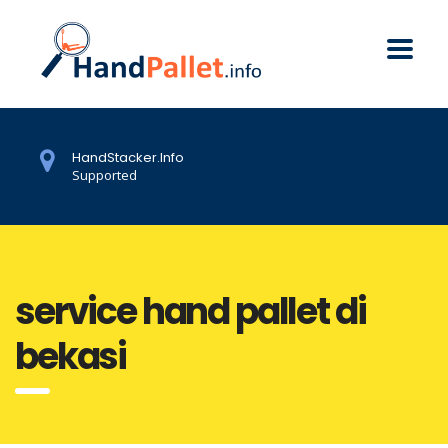
HandStacker.Info
Supported
service hand pallet di
bekasi