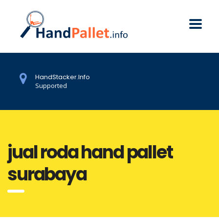
HandStacker.Info
Supported
jual roda hand pallet
surabaya