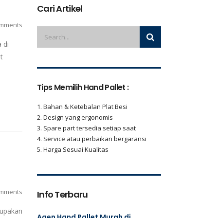
Cari Artikel
mments
 di
t
Tips Memilih Hand Pallet :
1. Bahan & Ketebalan Plat Besi
2. Design yang ergonomis
3. Spare part tersedia setiap saat
4. Service atau perbaikan bergaransi
5. Harga Sesuai Kualitas
mments
Info Terbaru
rupakan
Agen Hand Pallet Murah di