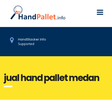
HandStacker.Info
Supported
jual hand pallet medan