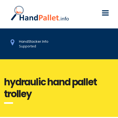
HandStacker.Info
Supported
hydraulic hand pallet
trolley