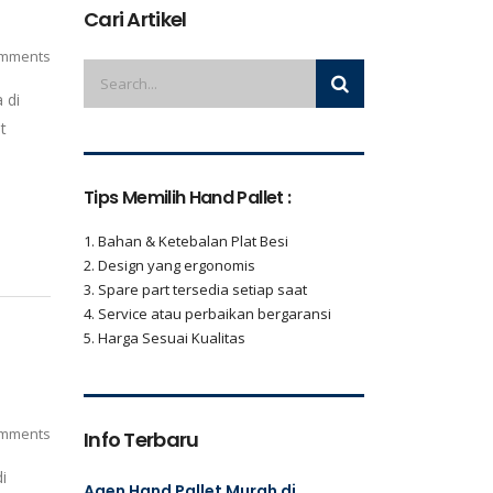
Cari Artikel
mments
 di
t
Tips Memilih Hand Pallet :
1. Bahan & Ketebalan Plat Besi
2. Design yang ergonomis
3. Spare part tersedia setiap saat
4. Service atau perbaikan bergaransi
5. Harga Sesuai Kualitas
mments
Info Terbaru
i
Agen Hand Pallet Murah di