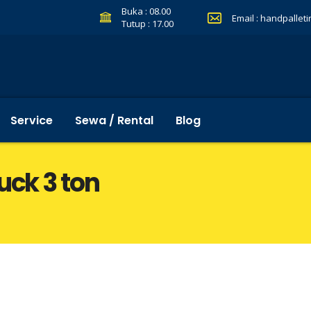
Buka : 08.00
Email :
handpallet
Tutup : 17.00
Service
Sewa / Rental
Blog
uck 3 ton