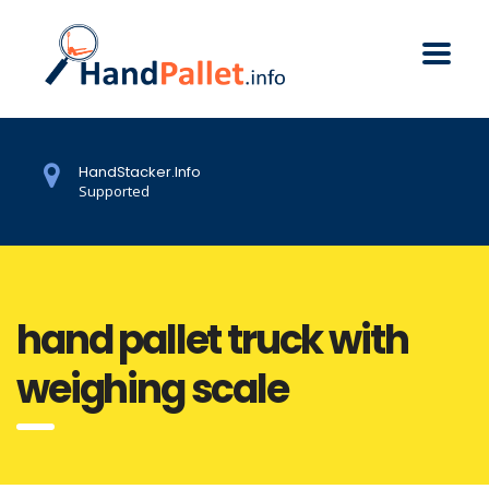
HandStacker.Info
Supported
hand pallet truck with
weighing scale