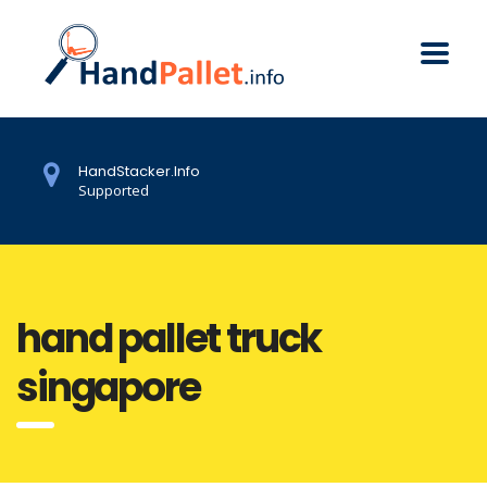
HandStacker.Info
Supported
hand pallet truck
singapore