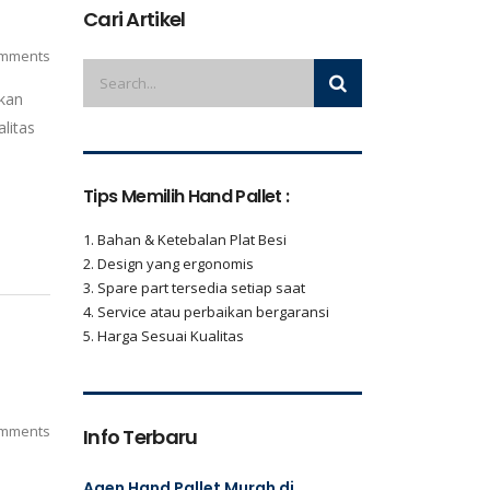
Cari Artikel
mments
akan
litas
Tips Memilih Hand Pallet :
1. Bahan & Ketebalan Plat Besi
2. Design yang ergonomis
3. Spare part tersedia setiap saat
4. Service atau perbaikan bergaransi
5. Harga Sesuai Kualitas
mments
Info Terbaru
Agen Hand Pallet Murah di