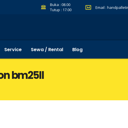
Buka : 08.00
Email :
handpallet
Tutup : 17.00
Service
Sewa / Rental
Blog
on bm25ll