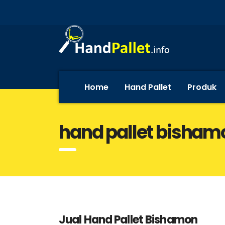
Home
Hand Pallet
Produk
hand pallet bisham
Jual Hand Pallet Bishamon