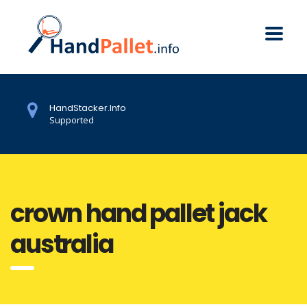
HandStacker.Info
Supported
crown hand pallet jack
australia