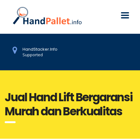
HandStacker.Info
Supported
Jual Hand Lift Bergaransi
Murah dan Berkualitas